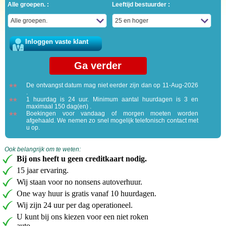
Alle groepen. :
Leeftijd bestuurder :
Inloggen vaste klant
**
De ontvangst datum mag niet eerder zijn dan op 11-Aug-2026
.
**
1 huurdag is 24 uur. Minimum aantal huurdagen is 3 en
maximaal 150 dag(en) .
**
Boekingen voor vandaag of morgen moeten worden
afgehaald. We nemen zo snel mogelijk telefonisch contact met
u op.
Ook belangrijk om te weten:
Bij ons heeft u geen creditkaart nodig.
15 jaar ervaring.
Wij staan voor no nonsens autoverhuur.
One way huur is gratis vanaf 10 huurdagen.
Wij zijn 24 uur per dag operationeel.
U kunt bij ons kiezen voor een niet roken
auto.